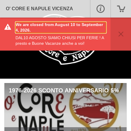
O' CORE E NAPULE VICENZA
We are closed from August 10 to September
4, 2026.
DAL10 AGOSTO SIAMO CHIUSI PER FERIE ! A
presto e Buone Vacanze anche a voi!
1976-2026 SCONTO ANNIVERSARIO 5%