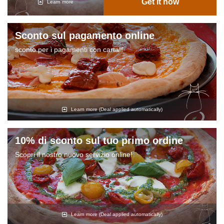
Get it now
Learn more
Sconto sul pagamento online
sconto per i pagamenti con carta!!
Learn more
(Deal applied automatically)
10% di sconto sul tuo primo ordine
Scopri il nostro nuovo servizio online!
Learn more
(Deal applied automatically)