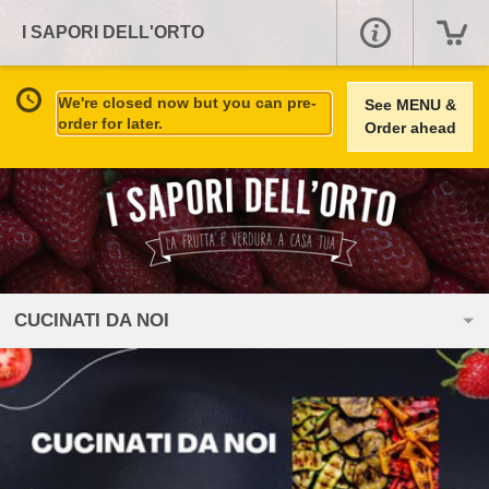
I SAPORI DELL'ORTO
We're closed now but you can pre-
See MENU &
order for later.
Order ahead
CUCINATI DA NOI